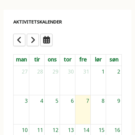
AKTIVITETSKALENDER
man
tir
ons
tor
fre
lør
søn
27
28
29
30
31
1
2
3
4
5
6
7
8
9
10
11
12
13
14
15
16