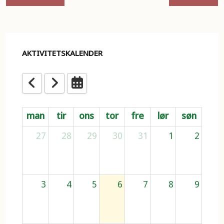
AKTIVITETSKALENDER
man
tir
ons
tor
fre
lør
søn
27
28
29
30
31
1
2
3
4
5
6
7
8
9