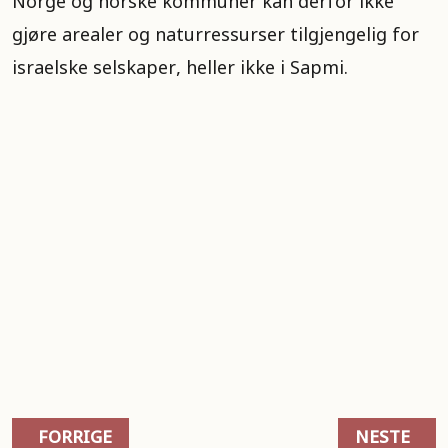
Norge og norske kommuner kan derfor ikke
gjøre arealer og naturressurser tilgjengelig for
israelske selskaper, heller ikke i Sapmi.
FORRIGE ARTIKKEL: PALESTINAKOMITEEN SPERR
NESTE ART
FORRIGE
NESTE