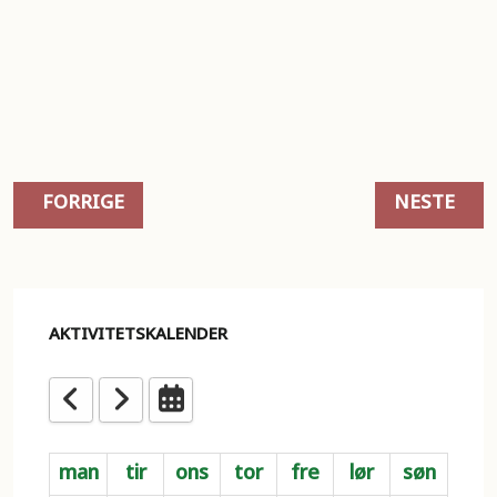
FORRIGE ARTIKKEL: PALESTINAKOMITEEN PRIORI
NESTE ART
FORRIGE
NESTE
AKTIVITETSKALENDER
man
tir
ons
tor
fre
lør
søn