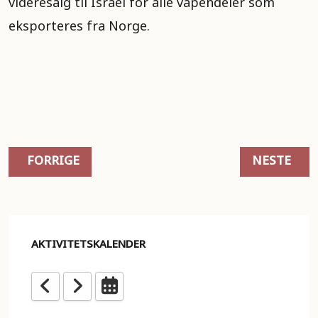
videresalg til Israel for alle våpendeler som
eksporteres fra Norge.
FORRIGE ARTIKKEL: FORSTÅ MER! LES DISSE BØK
NESTE ART
FORRIGE
NESTE
AKTIVITETSKALENDER